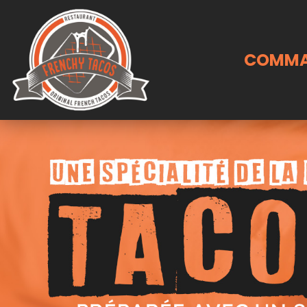
COMMA
Accueil
Allergènes
Charte Qualité
C.G.V
Contact
Mentions Légales