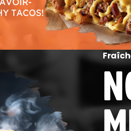
Fraîch
N
M