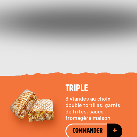
TRIPLE
3 Viandes au choix,
double tortillas, garnis
de frites, sauce
fromagère maison.
+
COMMANDER