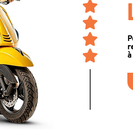
P
r
à