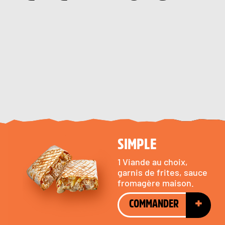
Le vrai Tacos à la Frenchy!
SIMPLE
1 Viande au choix,
garnis de frites, sauce
fromagère maison.
+
COMMANDER