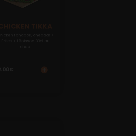
CHICKEN TIKKA
hicken tandoori, cheddar +
Frites + 1 Boisson 33cl au
choix.
2.00
€