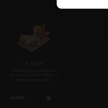
LE NEUF
Steak, escalope, jambon de
dinde, oeuf, bacon + Frites + 1
Boisson 33cl au choix.
14.00
€