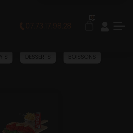
0
07.73.17.98.28
Y S
DESSERTS
BOISSONS