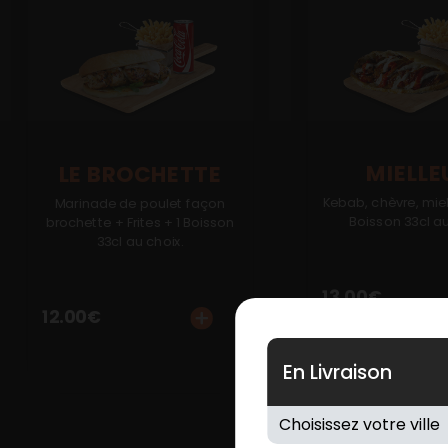
MIELLE
LE BROCHETTE
Kebab, chèvre, miel 
Marinade de poulet façon
Boisson 33cl au
brochette + Frites + 1 Boisson
33cl au choix.
13.00
€
12.00
€
En Livraison