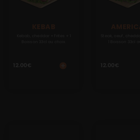
Mobile
Programme De Fidélité
KEBAB
AMERIC
Avis
Kebab, cheddar + Frites + 1
Steak, oeuf, chedda
Boisson 33cl au choix.
1 Boisson 33cl a
Mon Compte
Notre Restaurant
12.00
€
12.00
€
Zones de Livraison