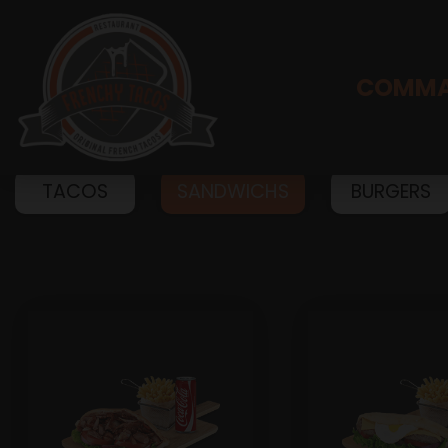
COMMA
TACOS
SANDWICHS
BURGERS
Accueil
Allergènes
Charte Qualité
C.G.V
Contact
Mentions Légales