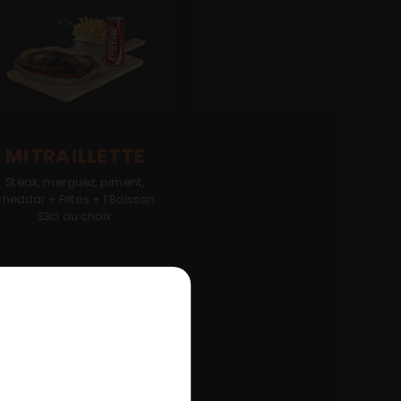
MITRAILLETTE
Steak, merguez, piment,
cheddar + Frites + 1 Boisson
33cl au choix.
3.00
€