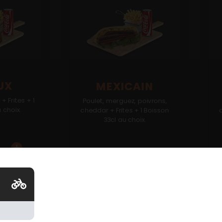
UX
MEXICAIN
+ Frites + 1
Poulet, merguez, poivrons,
 choix.
cheddar + Frites + 1 Boisson
33cl au choix.
13.00
€
1