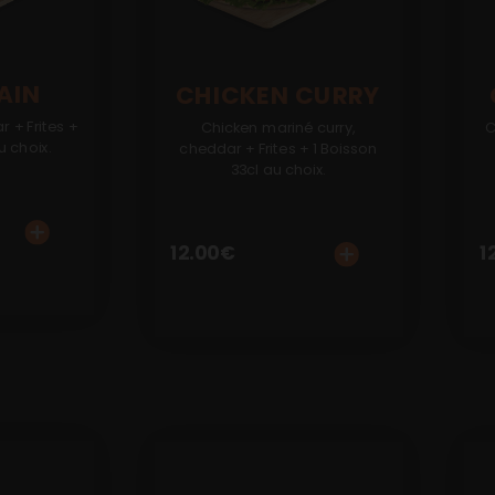
AIN
CHICKEN CURRY
r + Frites +
Chicken mariné curry,
C
u choix.
cheddar + Frites + 1 Boisson
33cl au choix.
12.00
€
1